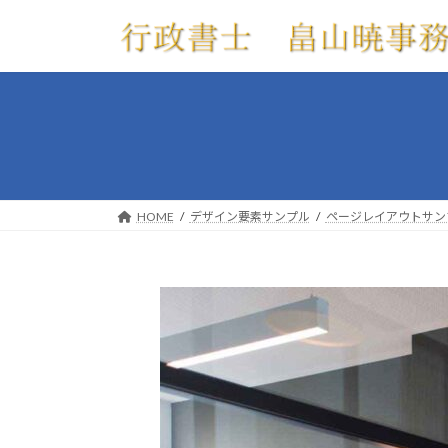
コ
ナ
ン
ビ
テ
ゲ
ン
ー
ツ
シ
へ
ョ
ス
ン
キ
に
ッ
移
HOME
デザイン要素サンプル
ページレイアウトサン
プ
動