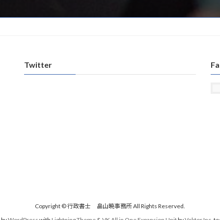
Twitter
Fa
Copyright © 行政書士 畠山暁事務所 All Rights Reserved.
 by
WordPress
with
Lightning Theme
&
VK All in One Expansion Unit
by
Vektor,Inc.
te