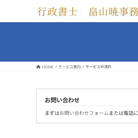
コ
ナ
ン
ビ
テ
ゲ
ン
ー
ツ
シ
へ
ョ
ス
ン
キ
に
ッ
移
HOME
サービス案内
サービスの流れ
プ
動
お問い合わせ
まずは
お問い合わせフォーム
または電話