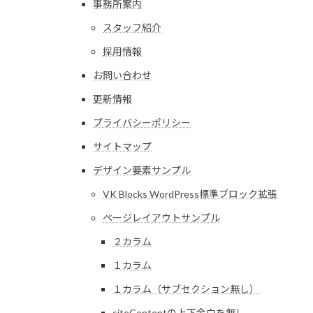
事務所案内
スタッフ紹介
採用情報
お問い合わせ
更新情報
プライバシーポリシー
サイトマップ
デザイン要素サンプル
VK Blocks WordPress標準ブロック拡張
ページレイアウトサンプル
２カラム
１カラム
１カラム（サブセクション無し）
siteContentの上下余白を無し