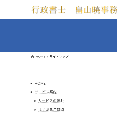
コ
ナ
ン
ビ
テ
ゲ
ン
ー
ツ
シ
へ
ョ
ス
ン
キ
に
ッ
移
HOME
サイトマップ
プ
動
HOME
サービス案内
サービスの流れ
よくあるご質問